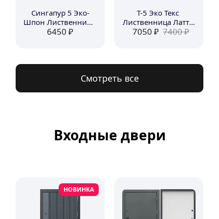
Сингапур 5 Эко-
Т-5 Эко Текс 
Шпон Лиственница 
Лиственница Латте 
6450
 ₽
7050
 ₽
7400
 ₽
Мокко Стекло 
Стекло Черное
Черное
Смотреть все
Входные двери
НОВИНКА