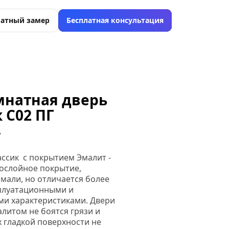
латный замер
Бесплатная консультация
натная дверь 
 C02 ПГ
7
ссик  с покрытием Эмалит - 
слойное покрытие, 
мали, но отличается более 
плуатационными и 
ми характеристиками. Двери 
алитом не боятся грязи и 
 гладкой поверхности не 