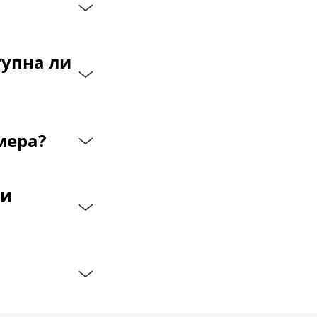
упна ли 
мера?
и 