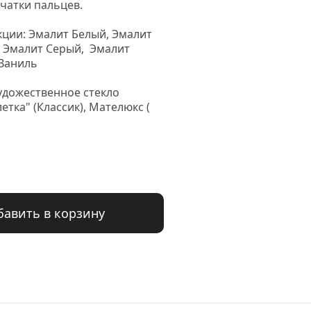
чатки пальцев.

ции: Эмалит Белый, Эмалит 
 Эмалит Серый,  Эмалит 
Ваниль

удожественное стекло 
летка" (Классик), Мателюкс ( 
бавить в корзину