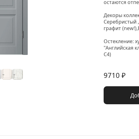
остаются отпе
Декоры коллек
Серебристый ,
графит (new!),
Остекление: х
"Английская к
С4)
9710
 ₽
До