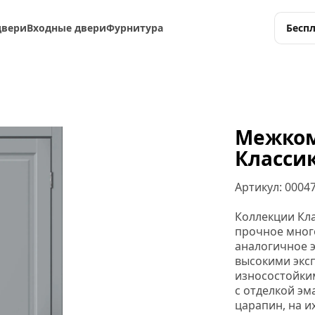
двери
Входные двери
Фурнитура
Бесп
Межком
Классик
Артикул: 
0004
Коллекции Кла
прочное много
аналогичное э
высокими экс
износостойки
с отделкой эм
царапин, на их