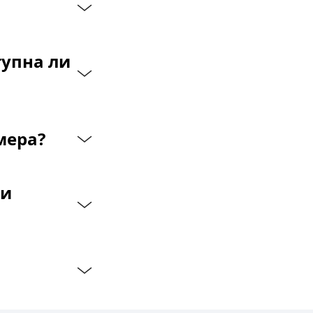
упна ли 
мера?
и 