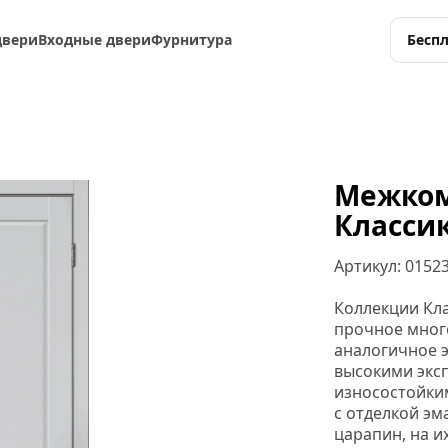
двери
Входные двери
Фурнитура
Бесп
Межком
Классик
Артикул: 
0152
Коллекции Кла
прочное много
аналогичное э
высокими экс
износостойки
с отделкой эм
царапин, на их