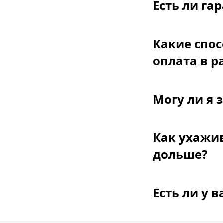
Есть ли га
Какие спос
оплата в р
Могу ли я 
Как ухажив
дольше?
Есть ли у 