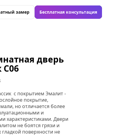
латный замер
Бесплатная консультация
натная дверь 
 C06
3
ссик  с покрытием Эмалит - 
слойное покрытие, 
мали, но отличается более 
плуатационными и 
ми характеристиками. Двери 
алитом не боятся грязи и 
 гладкой поверхности не 