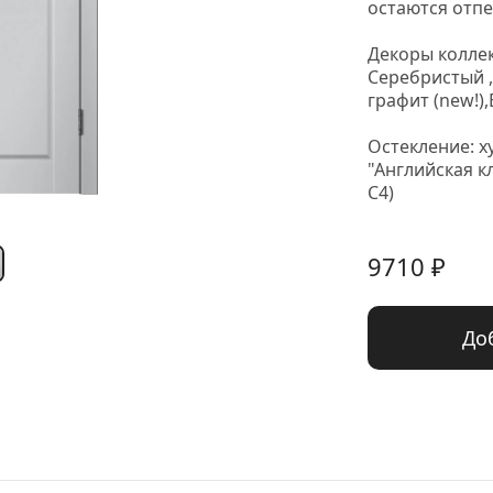
остаются отпе
Декоры коллек
Серебристый ,
графит (new!),
Остекление: х
"Английская к
С4)
9710
 ₽
До