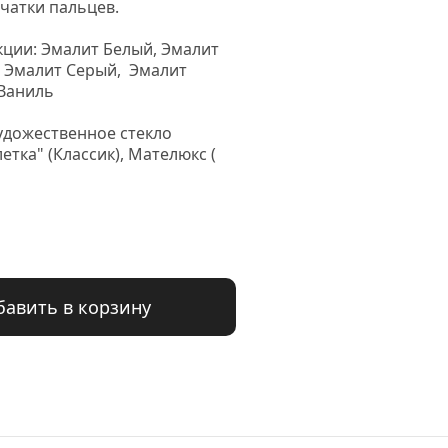
чатки пальцев.

ции: Эмалит Белый, Эмалит 
 Эмалит Серый,  Эмалит 
Ваниль

удожественное стекло 
летка" (Классик), Мателюкс ( 
бавить в корзину